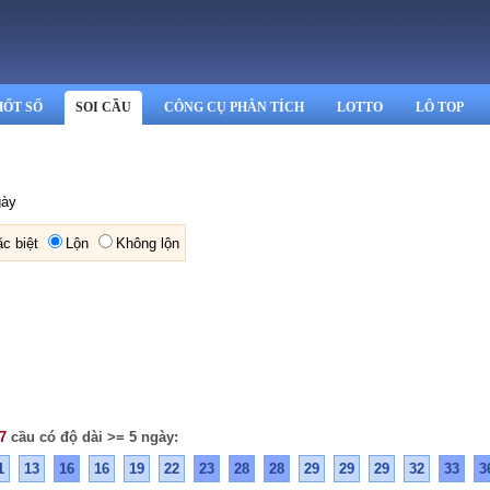
ỐT SỐ
SOI CẦU
CÔNG CỤ PHÂN TÍCH
LOTTO
LÔ TOP
ày
ặc biệt
Lộn
Không lộn
7
cầu có độ dài >= 5 ngày:
1
13
16
16
19
22
23
28
28
29
29
29
32
33
3