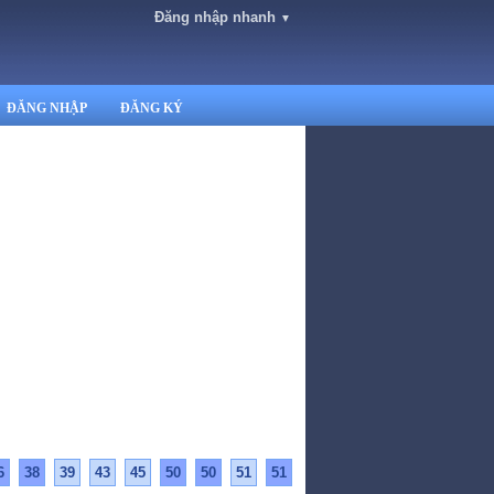
Đăng nhập nhanh
▼
ĐĂNG NHẬP
ĐĂNG KÝ
6
38
39
43
45
50
50
51
51