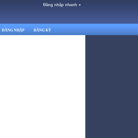
Đăng nhập nhanh
▼
ĐĂNG NHẬP
ĐĂNG KÝ