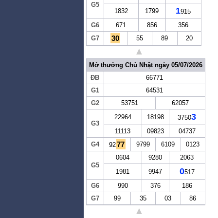
G5
1
1832
1799
915
G6
671
856
356
30
G7
55
89
20
▲
Mở thưởng Chủ Nhật ngày 05/07/2026
ĐB
66771
G1
64531
G2
53751
62057
3
22964
18198
3750
G3
11113
09823
04737
77
G4
9799
6109
0123
92
0604
9280
2063
G5
0
1981
9947
517
G6
990
376
186
G7
99
35
03
86
▲