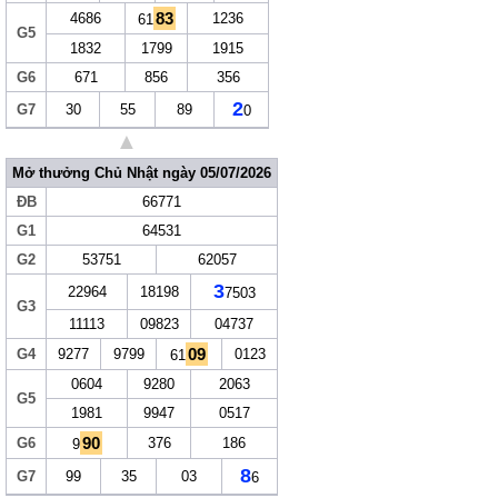
83
4686
1236
61
G5
1832
1799
1915
G6
671
856
356
2
G7
30
55
89
0
▲
Mở thưởng Chủ Nhật ngày 05/07/2026
ĐB
66771
G1
64531
G2
53751
62057
3
22964
18198
7503
G3
11113
09823
04737
09
G4
9277
9799
0123
61
0604
9280
2063
G5
1981
9947
0517
90
G6
376
186
9
8
G7
99
35
03
6