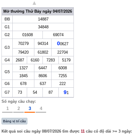
▲
Mở thưởng Thứ Bảy ngày 04/07/2026
ĐB
14887
G1
34848
G2
01608
69074
0
70279
94314
0627
G3
79420
61802
22704
G4
2687
6160
7283
5179
1327
6447
6008
G5
1845
8606
7255
G6
678
637
222
9
G7
73
54
87
1
Số ngày cầu chạy:
1
2
3
4
Bảng vị trí cầu
Kết quả soi cầu ngày 08/07/2026 tìm được
11
cầu có độ dài >= 3 ngày: