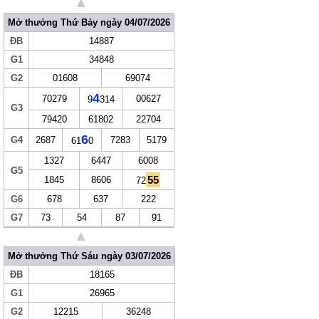
▲
Mở thưởng Thứ Bảy ngày 04/07/2026
ĐB
14887
G1
34848
G2
01608
69074
4
70279
00627
9
314
G3
79420
61802
22704
6
G4
2687
7283
5179
61
0
1327
6447
6008
G5
55
1845
8606
72
G6
678
637
222
G7
73
54
87
91
▲
Mở thưởng Thứ Sáu ngày 03/07/2026
ĐB
18165
G1
26965
G2
12215
36248