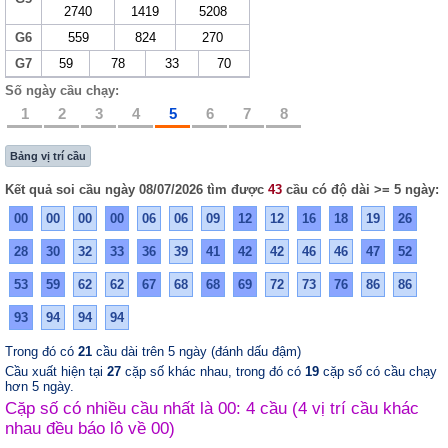
2740
1419
5208
G6
559
824
270
G7
59
78
33
70
Số ngày cầu chạy:
1
2
3
4
5
6
7
8
Bảng vị trí cầu
Kết quả soi cầu ngày 08/07/2026 tìm được
43
cầu có độ dài >= 5 ngày:
00
00
00
00
06
06
09
12
12
16
18
19
26
28
30
32
33
36
39
41
42
42
46
46
47
52
53
59
62
62
67
68
68
69
72
73
76
86
86
93
94
94
94
Trong đó có
21
cầu dài trên 5 ngày (đánh dấu đậm)
Cầu xuất hiện tại
27
cặp số khác nhau, trong đó có
19
cặp số có cầu chạy
hơn 5 ngày.
Cặp số có nhiều cầu nhất là 00: 4 cầu (4 vị trí cầu khác
nhau đều báo lô về 00)