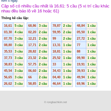
hơn 5 ngày.
Cặp số có nhiều cầu nhất là 16,61: 5 cầu (5 vị trí cầu khác
nhau đều báo lô về 16 hoặc 61)
Thống kê cầu lặp:
16,61
5 cầu
68,86
3 cầu
78,87
2 cầu
48,84
1 cầu
03,30
4 cầu
02,20
2 cầu
59,95
2 cầu
05,50
1 cầu
07,70
3 cầu
12,21
2 cầu
99
2 cầu
27,72
1 cầu
08,80
3 cầu
17,71
2 cầu
13,31
1 cầu
77
1 cầu
35,53
3 cầu
28,82
2 cầu
18,81
1 cầu
88
1 cầu
37,73
3 cầu
23,32
2 cầu
25,52
1 cầu
09,90
1 cầu
38,83
3 cầu
57,75
2 cầu
33
1 cầu
19,91
1 cầu
45,54
3 cầu
06,60
2 cầu
34,43
1 cầu
39,93
1 cầu
56,65
3 cầu
66
2 cầu
04,40
1 cầu
49,94
1 cầu
26,62
3 cầu
58,85
2 cầu
46,64
1 cầu
69,96
1 cầu
© rongbachkim.net