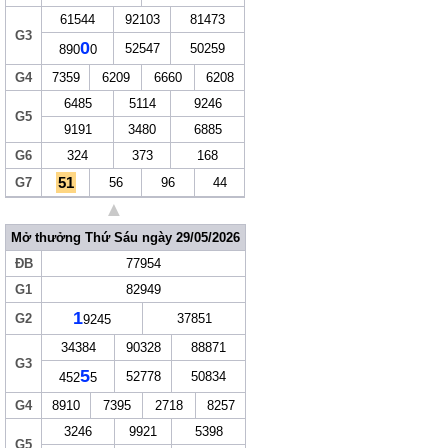
61544
92103
81473
G3
0
52547
50259
890
0
G4
7359
6209
6660
6208
6485
5114
9246
G5
9191
3480
6885
G6
324
373
168
51
G7
56
96
44
▲
Mở thưởng Thứ Sáu ngày 29/05/2026
ĐB
77954
G1
82949
1
G2
37851
9245
34384
90328
88871
G3
5
52778
50834
452
5
G4
8910
7395
2718
8257
3246
9921
5398
G5