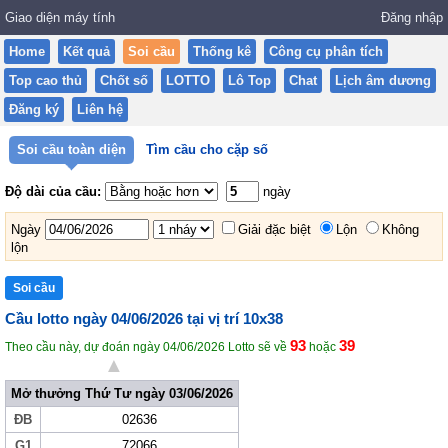
Giao diện máy tính
Đăng nhập
Home
Kết quả
Soi cầu
Thống kê
Công cụ phân tích
Top cao thủ
Chốt số
LOTTO
Lô Top
Chat
Lịch âm dương
Đăng ký
Liên hệ
Soi cầu toàn diện
Tìm cầu cho cặp số
Độ dài của cầu:
ngày
Ngày
Giải đặc biệt
Lộn
Không
lộn
Cầu lotto ngày 04/06/2026 tại vị trí 10x38
93
39
Theo cầu này, dự đoán ngày 04/06/2026 Lotto sẽ về
hoặc
▲
Mở thưởng Thứ Tư ngày 03/06/2026
ĐB
02636
G1
72066